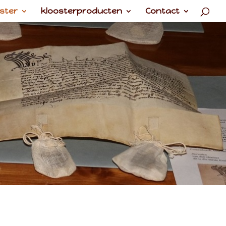
ster
kloosterproducten
Contact